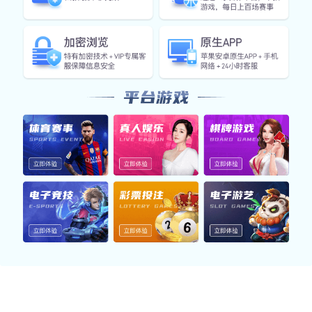
一部分。他不仅仅是一名优秀的得分手，更是球队防
守体系的重要支柱。教练组充分利用他的高度和灵活
性设计各种防守策略，让他成为对方进攻球员无法轻
易突破的一道屏障。
同时，在进攻端，周琦所扮演的位置角色也非常关
键。在队友进行挡拆配合时，他能够迅速切入禁区或
拉到外线，为其他球员创造空位投篮机会。这种灵活
多变的打法，不仅增强了球队整体实力，也让对手不
得不为之头疼。
当然，要想进一步提升自己的战术作用，周琦还需加
强与其他队员之间的默契配合。篮球是一项团队运
动，而良好的化学反应则能使各项战术执行更加顺
畅，从而提高胜率。因此，加强训练和交流，是增强