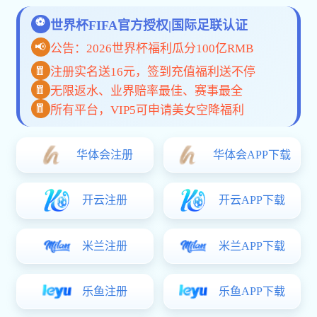
手机App
网页版
周琦半场表现亮眼三犯成隐忧11分
钟内高效贡献6分6板
2026-07-08 04:07
36 次阅读
首页
/
体育热讯
在一场备受瞩目的篮球比赛中，中国篮球运动员周琦