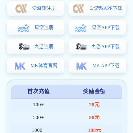
本篇文章将深入分析意天空对于莱切对尤文比赛的预
测，特别关注DV9在经过四个月的恢复后再次首发的
可能性，以及伊尔迪兹图拉姆有望参与比赛的情况。
首先，文章将探讨DV9回归首发阵容的重要性及其对
球队战术的影响；其次，将分析莱切与尤文之间的历
史交锋记录与战绩；随后，将讨论两队目前的状态和
关键球员表现，最后，我们会总结这场比赛可能带来
的影响与展望。整体而言，这场比赛不仅是双方争夺
积分的重要时刻，也关乎球员个人职业生涯的发展。
1、DV9回归的重要性
在经历长达四个月的伤病恢复后，DV9重返首发阵容
无疑是尤文图斯的一大喜讯。他作为球队的重要前
锋，不仅具备出色的进攻能力，还能够有效提升球队