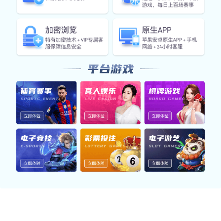
莱切和尤文图斯之间有着悠久而复杂的交锋历史。从
过去几年的数据来看，两队在各项赛事中的碰撞频
繁，而结果往往倾向于尤文。然而，莱切并非易于对
付，他们曾多次给强敌制造麻烦，在主场作战时更是
如此。
回顾最近几次交手，可以发现虽然尤文本身实力强
大，但面对莱切却并未总能轻松取胜。反观莱切，他
们通过顽强拼搏和合理战术安排，总能在与强队较量
中有所斩获。例如，在某些关键时期，他们利用快速
反击打穿了尤文防线，这种战术或许会再度被施行。
因此，本场比赛将是一场严峻考验。尽管历史交锋记
录显示尤文占优，但不能因为此而掉以轻心。双方都
需全力以赴，以求取得理想结果。历史数据只是参