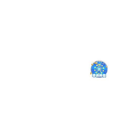
综合来看，两支球队都渴望借此役进一步提升联赛排
名。然而，目前状态上看，尤文稍占优势。如果能够
继续保持良好走势，并充分发挥主场之利，那么成功
拿下这场比赛是可以期待的。但对于莱切来说，如果
能够抓住机会，并且利用好反击战术，同样可能制造
惊喜。
4、未来展望与影响
本场比赛不仅关乎三分积累，也将深远影响两支球队
接下来的发展轨迹。如果尤文能够顺利赢得胜利，无
疑会为他们争冠之路增添砝码，同时进一步增强球员
自信心。而若是失利，则可能导致士气下降，对接下
来的一系列赛事产生负面影响。